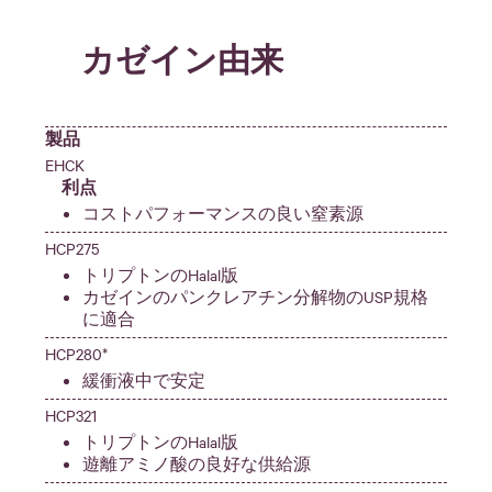
カゼイン由来
製品
EHCK
利点
コストパフォーマンスの良い窒素源
HCP275
トリプトンのHalal版
カゼインのパンクレアチン分解物のUSP規格
に適合
HCP280*
緩衝液中で安定
HCP321
トリプトンのHalal版
遊離アミノ酸の良好な供給源