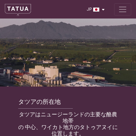
JP
タツアの所在地
タツアはニュージーランドの主要な酪農
地帯
の 中心、ワイカト地方のタトゥアヌイに
位置します。