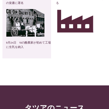
の覚書に署名
る
9月24日 10の酪農家が初めて工場
に生乳を納入
タツアのニュース