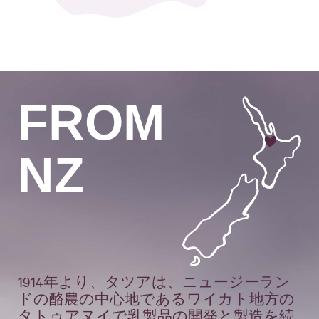
FROM
NZ
1914年より、タツアは、ニュージーラン
ドの酪農の中心地であるワイカト地方の
タトゥアヌイで乳製品の開発と製造を続